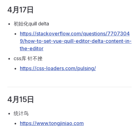
4月17日
初始化quill delta
https://stackoverflow.com/questions/7707304
9/how-to-set-vue-quill-editor-delta-content-in-
the-editor
css库 针不挫
https://css-loaders.com/pulsing/
4月15日
统计鸟
https://www.tongjiniao.com