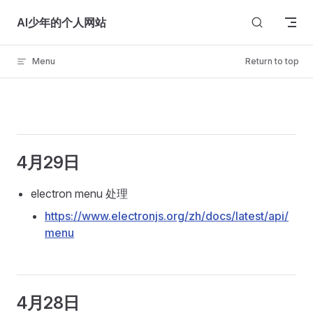
Skip to content
AI少年的个人网站
Menu
Return to top
4月29日
electron menu 处理
https://www.electronjs.org/zh/docs/latest/api/
menu
4月28日