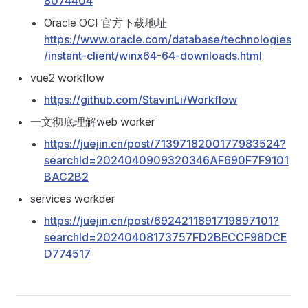
8074404
Oracle OCI 官方下载地址
https://www.oracle.com/database/technologies
/instant-client/winx64-64-downloads.html
vue2 workflow
https://github.com/StavinLi/Workflow
一文彻底理解web worker
https://juejin.cn/post/7139718200177983524?
searchId=2024040909320346AF690F7F9101
BAC2B2
services workder
https://juejin.cn/post/6924211891719897101?
searchId=20240408173757FD2BECCF98DCE
D774517