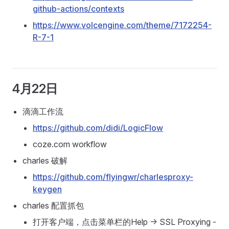
github-actions/contexts
https://www.volcengine.com/theme/7172254-
R-7-1
4月22日
滴滴工作流
https://github.com/didi/LogicFlow
coze.com workflow
charles 破解
https://github.com/flyingwr/charlesproxy-
keygen
charles 配置抓包
打开客户端，点击菜单栏的Help -> SSL Proxying -