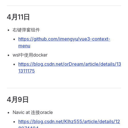
4月11日
右键弹窗组件
https://github.com/imengyu/vue3-context-
menu
wsl中使用docker
https://blog.csdn.net/orDream/article/details/13
1311175
4月9日
Navic at 连接oracle
https://blog.csdn.net/Klhz555/article/details/12