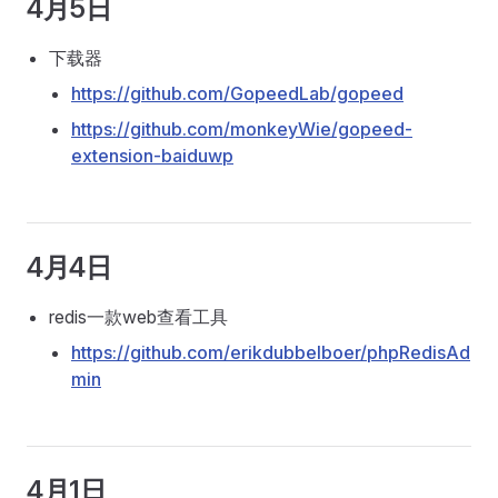
4月5日
下载器
https://github.com/GopeedLab/gopeed
https://github.com/monkeyWie/gopeed-
extension-baiduwp
4月4日
redis一款web查看工具
https://github.com/erikdubbelboer/phpRedisAd
min
4月1日