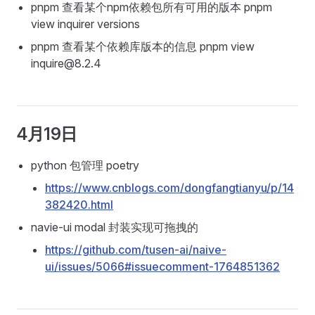
pnpm 查看某个npm依赖包所有可用的版本 pnpm
view inquirer versions
pnpm 查看某个依赖库版本的信息 pnpm view
inquire@8.2.4
4月19日
python 包管理 poetry
https://www.cnblogs.com/dongfangtianyu/p/14
382420.html
navie-ui modal 封装实现可拖拽的
https://github.com/tusen-ai/naive-
ui/issues/5066#issuecomment-1764851362